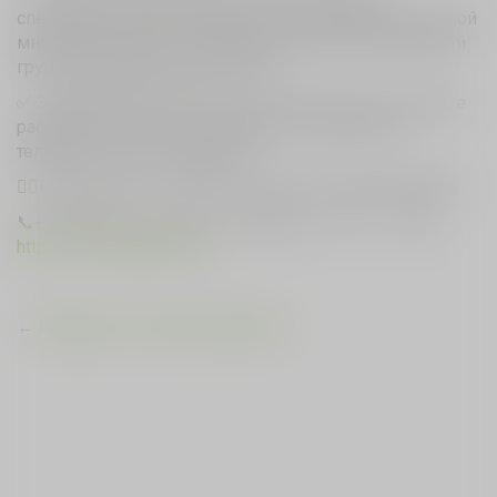
специальная напольной разметкой, профессиональной
многофункциональной рамой, подвесной боксерской
грушей, канатами и рукоходом
✅ ЗОНА MEETING POINT -зона отдыха, где вы можете
расслабиться после тренировки, поговорить по
телефону и даже поработать.
👍🏻ВЫГОДНЫЕ УСЛОВИЯ НА СТАРТЕ ПРЕДПРОДАЖ
📞+7 (383) 319‒19‒46 ул. Сухарная, д. 107/1, 1 этаж
https://www.fitparklite.ru/
← Вернуться к списку новостей