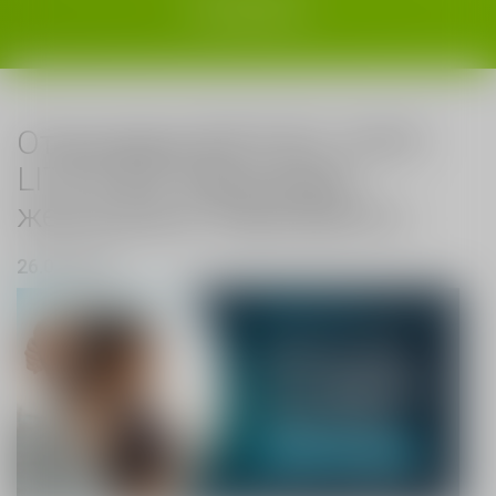
Кладовки
Открываем ФИТНЕС ПАРК
LITE в ЖК "Бирюзовая
жемчужина" апартаменты
26.09.2022