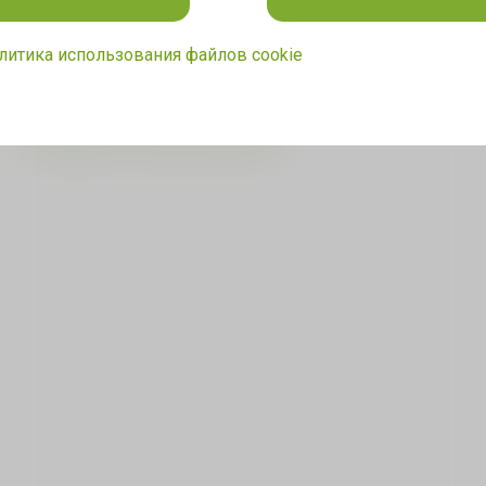
отделах продаж на ул. Сухарная, 109 и Романова, 55.
Звоните: 8(383) 209-28-44.
литика использования файлов cookie
← Вернуться к списку новостей