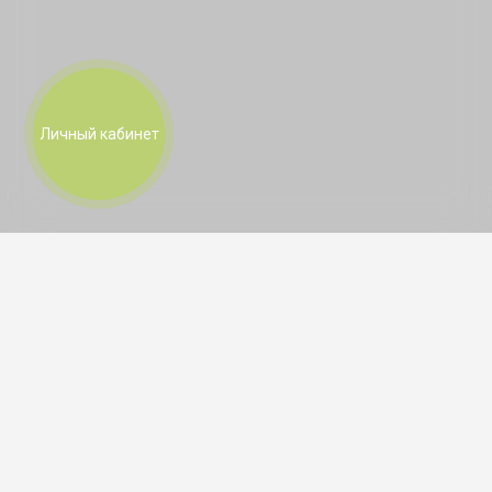
Личный кабинет
Документы
Способы покупки
Для Агентств
Недвижимости
Вконтакте
clubsmss
г. Новосибирск, Заельцовский район, ул. Сухарная,
105/1