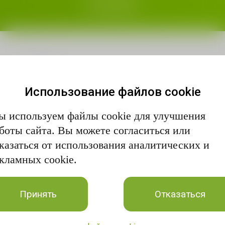
Кладовки
Назад
Использование файлов cookie
Поможем провести сделку электронно в офисе
 используем файлы cookie для улучшения
отдела продаж на ул. Романова, 55 или вы
можете сдать документы в МФЦ с нашим
боты сайта. Вы можете согласиться или
специалистом.
казаться от использования аналитических и
кламных cookie.
Принять
Отказаться